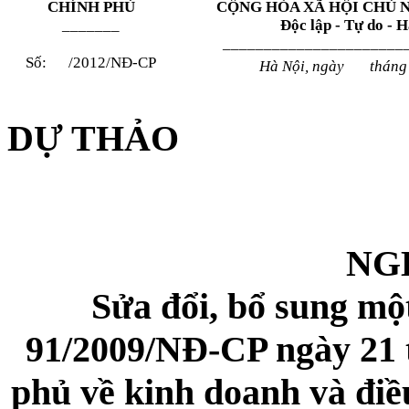
CHÍNH PHỦ
CỘNG HÒA XÃ HỘI CHỦ 
_______
Độc lập - Tự do - 
______________________
Số:
/2012/NĐ-CP
Hà Nội, ngày thán
DỰ THẢO
NG
Sửa đổi, bổ sung một
91/2009/NĐ-CP ngày 21 
phủ về kinh doanh và điề