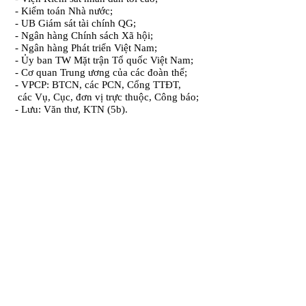
- Kiểm toán Nhà nước;
- UB Giám sát tài chính QG;
- Ngân hàng Chính sách Xã hội;
- Ngân hàng Phát triển Việt Nam;
- Ủy ban TW Mặt trận Tổ quốc Việt Nam;
- Cơ quan Trung ương của các đoàn thể;
- VPCP: BTCN, các PCN, Cổng TTĐT,
các Vụ, Cục, đơn vị trực thuộc, Công báo;
- Lưu: Văn thư, KTN (5b).