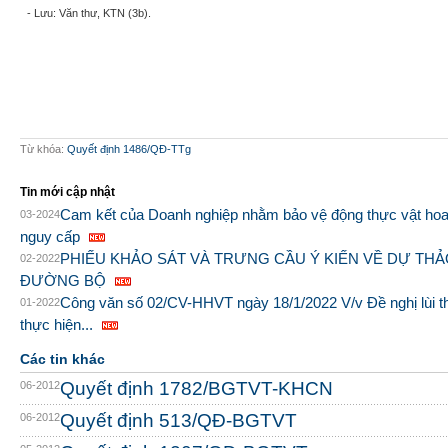
-
Lưu: Văn thư, KTN (
3
b).
Từ khóa:
Quyết định 1486/QĐ-TTg
Tin mới cập nhật
Cam kết của Doanh nghiệp nhằm bảo vệ động thực vật ho
03-2024
nguy cấp
PHIẾU KHẢO SÁT VÀ TRƯNG CẦU Ý KIẾN VỀ DỰ THẢ
02-2022
ĐƯỜNG BỘ
Công văn số 02/CV-HHVT ngày 18/1/2022 V/v Đề nghị lùi th
01-2022
thực hiện...
Các tin khác
Quyết định 1782/BGTVT-KHCN
06-2012
Quyết định 513/QĐ-BGTVT
06-2012