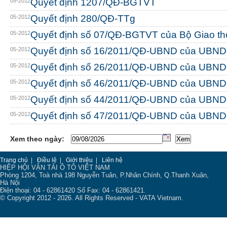
Quyết định 1207/QĐ-BGTVT
05-2012
Quyết định 280/QĐ-TTg
05-2012
Quyết định số 07/QĐ-BGTVT của Bộ Giao thô
05-2012
Quyết định số 16/2011/QĐ-UBND của UBND 
05-2012
Quyết định số 26/2011/QĐ-UBND của UBND 
05-2012
Quyết định số 46/2011/QĐ-UBND của UBND
05-2012
Quyết định số 44/2011/QĐ-UBND của UBND
05-2012
Quyết định số 47/2011/QĐ-UBND của UBND
05-2012
Xem theo ngày:
Trang chủ
|
Điều lệ
|
Giới thiệu
|
Liên hệ
HIỆP HỘI VẬN TẢI Ô TÔ VIỆT NAM
Phòng 1204, Toà nhà 198 Nguyễn Tuân, P.Nhân Chính, Q.Thanh Xuân,
Hà Nội
Điện thoại: 04 - 62861420 Số Fax: 04 - 62861421.
© Copyright 2012 - 2026. All Rights Reserved - VATA Vietnam.