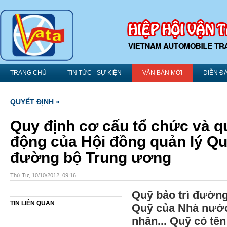
TRANG CHỦ
TIN TỨC - SỰ KIỆN
VĂN BẢN MỚI
DIỄN Đ
QUYẾT ĐỊNH »
Quy định cơ cấu tổ chức và q
động của Hội đồng quản lý Quỹ
đường bộ Trung ương
Thứ Tư, 10/10/2012, 09:16
Quỹ bảo trì đườn
TIN LIÊN QUAN
Quỹ của Nhà nước
nhân... Quỹ có tên