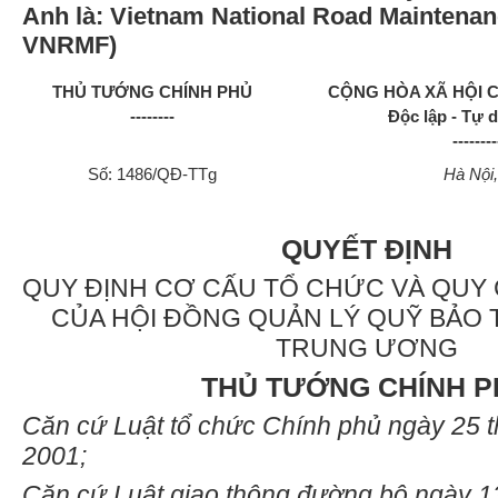
Anh là: Vietnam National Road Maintenanc
VNRMF)
THỦ TƯỚNG CHÍNH PHỦ
CỘNG HÒA XÃ HỘI C
--------
Độc lập - Tự 
--------
Số: 1486/QĐ-TTg
Hà Nội,
QUYẾT ĐỊNH
QUY ĐỊNH CƠ CẤU TỔ CHỨC VÀ QUY
CỦA HỘI ĐỒNG QUẢN LÝ QUỸ BẢO 
TRUNG ƯƠNG
THỦ TƯỚNG CHÍNH P
Căn cứ Luật tổ chức Chính phủ ngày 25 
2001;
Căn cứ Luật giao thông đường bộ ngày 1