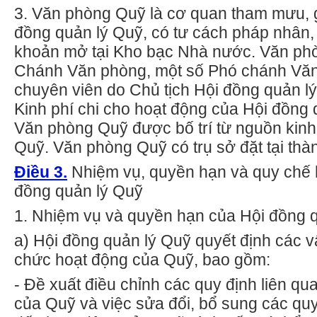
3.
V
ă
n phòng Quỹ là cơ quan tham mưu, g
đồng quản lý Quỹ, có tư cách pháp nhân, 
khoản mở tại Kho bạc Nhà nước. Văn p
Chánh Văn phòng, một số Phó chánh V
ă
chuyên viên do Chủ tịch Hội đồng quản lý
Kinh phí chi cho hoạt động của Hội đồng 
V
ă
n phòng Quỹ được b
ố
trí t
ừ
ngu
ồ
n kin
Quỹ. Văn phòng Quỹ có trụ sở đặt tại thà
Điều 3.
Nhiệm vụ, quyền hạn và quy chế 
đồng quản lý Quỹ
1. Nhiệm vụ và quyền hạn của Hội đồng 
a)
Hội đồng quản lý Quỹ quyết định các v
chức hoạt động của Quỹ, bao gồm:
-
Đ
ề
xuất điều chỉnh các quy định liên q
của Quỹ và việc sửa đổi, bổ sung các quy