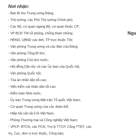
Nơi nhận:
-
Ban Bí thư Trung ương Đảng;
-
Thủ tướng, các Phó Thủ tướng Chính phủ;
-
Các Bộ, cơ quan ngang Bộ, cơ quan thuộc CP;
Ngu
-
VP BCĐ TW về phòng, chống tham nh
ũ
ng;
-
HĐND,
U
BND các tỉnh, TP trực thuộc TW;
-
V
ă
n phòng Trung ương và các Ban của Đảng;
-
Văn phòng Tổng Bí thư;
-
Văn phòng Chủ tịch nước;
-
Hội đồng Dân tộc và các
Ủ
y ban của Quốc hội;
-
Văn phòng Quốc hội;
-
Tòa án nhân dân tối cao;
-
Viện kiểm sát nhân dân tối cao;
-
Kiểm toán Nhà nước;
- Ủ
y ban Trung ương Mặt
tr
ận Tổ quốc Việt Nam;
-
Cơ quan Trung ương của các đoàn thể;
-
Hiệp hội vận tải ô tô Việt Nam;
-
Phòng Thương mại và Công nghiệp Việt Nam;
-
VPCP: BTCN, các PCN, Trợ lý TTCP, Cổng TTĐT, các
Vụ, Cục, đơn vị trực thuộc, Công báo;