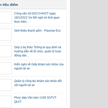
n tiêu điểm
Công văn số 02/CV-HHVT ngày
18/1/2022 V/v Đề nghị lùi thời gian
thực hiện...
Giới thiệu thanh gốm - Plaumai Eco
Góp ý dự thảo Thông tư quy định và
hướng dẫn về tổ chức, quản lý hoạt
động vận...
Kiến nghị về Giấy khám sức khỏe của
người lái xe
Quản lý công tác khám sức khỏe đối
với người lái xe
Phúc đáp Văn bản 1339 SGTVT-
QLVT