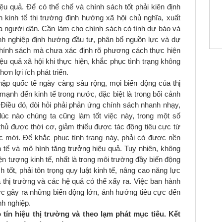
ệu quả. Để có thể chế và chính sách tốt phải kiên định
kinh tế thị trường định hướng xã hội chủ nghĩa, xuất
của người dân. Cần làm cho chính sách có tính dự báo và
nh nghiệp định hướng đầu tư, phân bổ nguồn lực và dự
chính sách mà chưa xác định rõ phương cách thực hiện
iệu quả xã hội khi thực hiện, khắc phục tình trạng không
hơn lợi ích phát triển.
hập quốc tế ngày càng sâu rộng, mọi biến động của thị
 mạnh đến kinh tế trong nước, đặc biệt là trong bối cảnh
. Điều đó, đòi hỏi phải phản ứng chính sách nhanh nhạy,
úc nào chúng ta cũng làm tốt việc này, trong một số
hủ được thời cơ, giảm thiểu được tác động tiêu cực từ
c mới. Để khắc phục tình trạng này, phải có được nền
 tế và mô hình tăng trưởng hiệu quả. Tuy nhiên, không
ện tượng kinh tế, nhất là trong môi trường đầy biến động
tốt, phải tôn trọng quy luật kinh tế, nâng cao năng lực
 thị trường và các hệ quả có thể xẩy ra. Việc ban hành
c gây ra những biến động lớn, ảnh hưởng tiêu cực đến
h nghiệp.
o tín hiệu thị trường và theo lạm phát mục tiêu. Kết