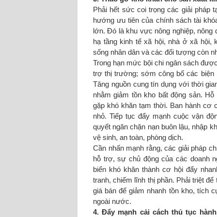
Phải hết sức coi trọng các giải pháp 
hướng ưu tiên của chính sách tài khóa
lớn. Đó là khu vực nông nghiệp, nông d
hạ tầng kinh tế xã hội, nhà ở xã hội,
sống nhân dân và các đối tượng còn n
Trong hạn mức bội chi ngân sách được 
trợ thị trường; sớm công bố các biện
Tăng nguồn cung tín dụng với thời gia
nhằm giảm tồn kho bất động sản. Hỗ 
gặp khó khăn tạm thời. Ban hành cơ 
nhỏ. Tiếp tục đẩy mạnh cuộc vận đ
quyết ngăn chặn nạn buôn lậu, nhập k
vệ sinh, an toàn, phòng dịch.
Cần nhấn mạnh rằng, các giải pháp chí
hỗ trợ, sự chủ động của các doanh ng
biến khó khăn thành cơ hội đẩy nhan
tranh, chiếm lĩnh thị phần. Phải triệt đ
giá bán để giảm nhanh tồn kho, tích c
ngoài nước.
4. Đẩy mạnh cải cách thủ tục hành