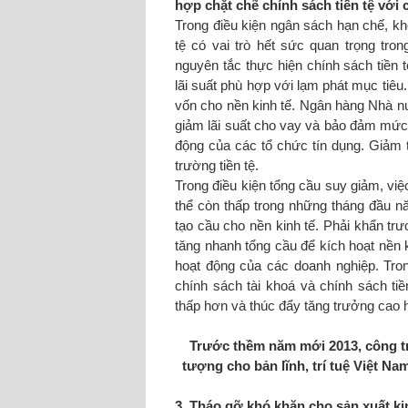
hợp chặt chẽ chính sách tiền tệ với 
Trong điều kiện ngân sách hạn chế, khô
tệ có vai trò hết sức quan trọng tro
nguyên tắc thực hiện chính sách tiền 
lãi suất phù hợp với lạm phát mục tiêu.
vốn cho nền kinh tế. Ngân hàng Nhà n
giảm lãi suất cho vay
và
bảo đảm mức t
động của các tổ chức tín dụng. Giảm t
trường tiền tệ.
Trong điều kiện tổng cầu suy giảm, việ
thể còn thấp trong những tháng đầu nă
tạo cầu cho nền kinh tế. Phải khẩn tr
tăng nhanh tổng cầu để kích hoạt nền k
hoạt động của các doanh nghiệp. Tron
chính sách tài khoá và chính sách tiề
thấp hơn và thúc đẩy tăng trưởng cao
Trước thềm năm mới 2013, công tr
tượng cho bản lĩnh, trí tuệ Việt N
3. Tháo gỡ khó khăn cho sản xuất ki