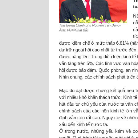
Th
to
Nă
nỗ
Thủ tướng Chính phủ Nguyễn Tấn Dũng-
cả
Ảnh: VGP/Nhật Bắc
tí
được kiềm chế ở mức thấp 6,81% (năm 
dự trữ ngoại hối cao nhất từ trước đến 
được nâng lên. Trong điều kiện kinh t
vẫn tăng trên 5%. Các lĩnh vực văn hóa,
hội được bảo đảm. Quốc phòng, an ninh, 
Nhìn chung, các chính sách phát triển
Mặc dù đạt được những kết quả nêu tr
với nhiều khó khăn thách thức: Kinh tế
hút đầu tư chủ yếu của nước ta vẫn ch
chính sách của các nền kinh tế lớn vẫ
định vẫn còn rất cao. Nguy cơ về nhữn
xấu đến kinh tế nước ta.
Ở trong nước, những yếu kém về cơ 