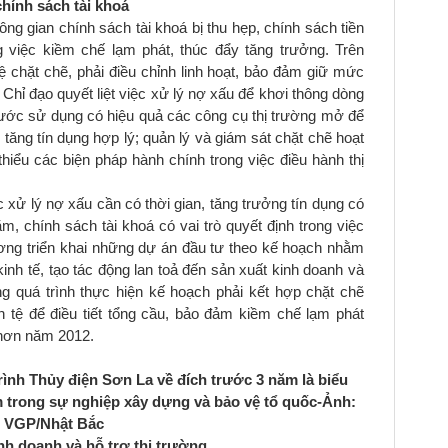
chính sách tài khoá
ng gian chính sách tài khoá bị thu hẹp, chính sách tiền
ng việc kiềm chế lạm phát, thúc đẩy tăng trưởng. Trên
tệ chặt chẽ, phải điều chỉnh linh hoạt, bảo đảm giữ mức
 Chỉ đạo quyết liệt việc xử lý nợ xấu để khơi thông dòng
ước sử dụng có hiệu quả các công cụ thị trường mở để
ăng tín dụng hợp lý; quản lý và giám sát chặt chẽ hoạt
hiểu các biện pháp hành chính trong việc điều hành thị
c xử lý nợ xấu cần có thời gian, tăng trưởng tín dụng có
m, chính sách tài khoá có vai trò quyết định trong việc
ương triển khai những dự án đầu tư theo kế hoạch nhằm
inh tế, tạo tác động lan toả đến sản xuất kinh doanh và
g quá trình thực hiện kế hoạch phải kết hợp chặt chẽ
n tệ để điều tiết tổng cầu, bảo đảm kiềm chế lạm phát
 hơn năm 2012.
ình Thủy điện Sơn La về đích trước 3 năm là biểu
am trong sự nghiệp xây dựng và bảo vệ tổ quốc-Ảnh:
VGP/Nhật Bắc
nh doanh và hỗ trợ thị trường