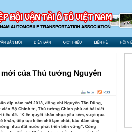
VĂN BẢN MỚI
DIỄN ĐÀN
GIỚI THIỆU
LIÊN HỆ
HỘI VI
 mới của Thủ tướng Nguyễn
In tin
RSS
ân dịp năm mới 2013, đồng chí Nguyễn Tấn Dũng,
y viên Bộ Chính trị, Thủ tướng Chính phủ có bài viết
́i tiêu đề: “Kiên quyết khắc phục yếu kém, vượt qua
ó khăn, tiếp tục kiềm chế lạm phát, bảo đảm tăng
ưởng, đưa đất nước phát triển bền vững”. Cổng