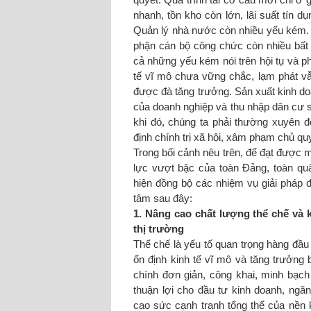
quyết. Quá trình tái cơ cấu mới chỉ ở
nhanh, tồn kho còn lớn, lãi suất tín 
Quản lý nhà nước còn nhiều yếu kém. 
phận cán bộ công chức còn nhiều bất 
cả những yếu kém nói trên hội tụ và ph
tế vĩ mô chưa vững chắc, lạm phát vẫn
được đà tăng trưởng. Sản xuất kinh do
của doanh nghiệp và thu nhập dân cư s
khi đó, chúng ta phải thường xuyên
định chính trị xã hội, xâm phạm chủ qu
Trong bối cảnh nêu trên, để đạt được m
lực vượt bậc của toàn Đảng, toàn quân
hiện đồng bộ các nhiệm vụ giải pháp đã
tâm sau đây:
1. Nâng cao chất lượng thể chế và 
thị trường
Thể chế là yếu tố quan trọng hàng đầu
ổn định kinh tế vĩ mô và tăng trưởng
chính đơn giản, công khai, minh bạch 
thuận lợi cho đầu tư kinh doanh, ngă
cao sức cạnh tranh tổng thể của nền k