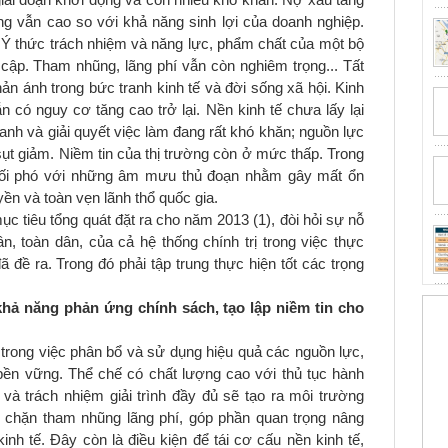
 giai đoạn khởi động và còn nhiều khó khăn. Nợ xấu tăng
dụng vẫn cao so với khả năng sinh lợi của doanh nghiệp.
Ý thức trách nhiệm và năng lực, phẩm chất của một bộ
cập. Tham nhũng, lãng phí vẫn còn nghiêm trọng... Tất
ản ánh trong bức tranh kinh tế và đời sống xã hội. Kinh
 có nguy cơ tăng cao trở lại. Nền kinh tế chưa lấy lại
anh và giải quyết việc làm đang rất khó khăn; nguồn lực
ụt giảm. Niềm tin của thị trường còn ở mức thấp. Trong
 đối phó với những âm mưu thủ đoạn nhằm gây mất ổn
yền và toàn vẹn lãnh thổ quốc gia.
ục tiêu tổng quát đặt ra cho năm 2013 (1), đòi hỏi sự nỗ
, toàn dân, của cả hệ thống chính trị trong việc thực
 đề ra. Trong đó phải tập trung thực hiện tốt các trọng
khả năng phản ứng chính sách, tạo lập niềm tin cho
 trong việc phân bổ và sử dụng hiệu quả các nguồn lực,
 bền vững. Thể chế có chất lượng cao với thủ tục hành
và trách nhiệm giải trình đầy đủ sẽ tạo ra môi trường
n chặn tham nhũng lãng phí, góp phần quan trọng nâng
inh tế. Đây còn là điều kiện để tái cơ cấu nền kinh tế,