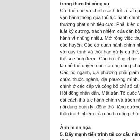
trong thực thi công vụ
Có thể chế và chính sách tốt là rất 
vận hành thông qua thủ tục hành chín
thường phát sinh tiêu cực. Phải kiên q
luật kỷ cương, trách nhiệm của cán bộ
hành vi nhũng nhiễu. Mở rộng việc th
các huyện. Các cơ quan hành chính nh
với quy trình và thời hạn xử lý cụ th
thể so sánh được. Cán bộ công chức p
là chủ thể quyền còn cán bộ công chứ
Các bộ ngành, địa phương phải giám 
chức thuộc ngành, địa phương mình. 
chính ở các cấp và công bố chỉ số cả
Hội đồng nhân dân, Mặt trận Tổ quốc 
cải cách thủ tục hành chính và trách 
nội dung quản lý, đồng thời tăng cường 
thần trách nhiệm của cán bộ công chức 
Ảnh minh họa
5. Đẩy mạnh tiến trình tái cơ cấu nền