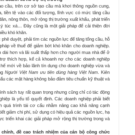
tạo cầu, trên cơ sở tạo cầu mà khơi thông nguồn cung,
, tiền tệ vào các đối tượng, lĩnh vực có mức tăng cầu
ân, nông thôn, mở rộng thị trường xuất khẩu, phát triển
 ký túc xá… Đây cũng là một giải pháp để cải thiện đời
hiều khó khăn.
phê duyệt, phải tìm các nguồn lực để tăng tổng cầu, hỗ
 pháp về thuế để giảm bớt khó khăn cho doanh nghiệp.
n dài hơn và lãi suất thấp hơn cho người mua nhà để ở
trợ thích hợp, kể cả khoanh nợ cho các doanh nghiệp
chế mới về bảo lãnh tín dụng cho doanh nghiệp vừa và
ộng
Người Việt Nam ưu tiên dùng hàng Việt Nam.
Kiên
hẩu các mặt hàng không bảo đảm tiêu chuẩn kỹ thuật và
nh sách tuy rất quan trọng nhưng cũng chỉ có tác động
hiệp là yếu tố quyết định. Các doanh nghiệp phải biết
h quá trình tái cơ cấu nhằm nâng cao khả năng cạnh
ể tiết giảm chi phí, sử dụng có hiệu quả các nguồn lực, hạ
ực triển khai các giải pháp mở rộng thị trường trong và
 chính, đề cao trách nhiệm của cán bộ công chức