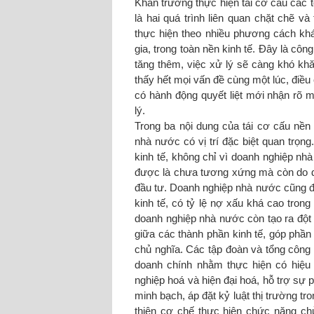
Khẩn trương thực hiện tái cơ cấu các t
là hai quá trình liên quan chặt chẽ và
thực hiện theo nhiều phương cách kh
gia, trong toàn nền kinh tế. Đây là côn
tăng thêm, việc xử lý sẽ càng khó khăn
thấy hết mọi vấn đề cùng một lúc, điề
có hành động quyết liệt mới nhận rõ m
lý.
Trong ba nội dung của tái cơ cấu nền
nhà nước có vị trí đặc biệt quan trọng.
kinh tế, không chỉ vì doanh nghiệp n
được là chưa tương xứng mà còn do d
đầu tư. Doanh nghiệp nhà nước cũng đa
kinh tế, có tỷ lệ nợ xấu khá cao tro
doanh nghiệp nhà nước còn tạo ra đột 
giữa các thành phần kinh tế, góp phần 
chủ nghĩa. Các tập đoàn và tổng công 
doanh chính nhằm thực hiện có hiệu 
nghiệp hoá và hiện đại hoá, hỗ trợ sự 
minh bạch, áp đặt kỷ luật thị trường t
thiện cơ chế thực hiện chức năng ch