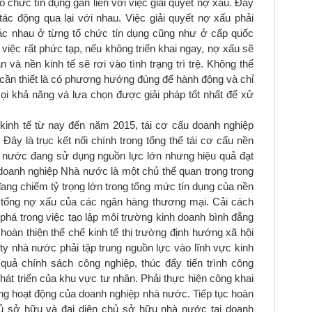
ổ chức tín dụng gắn liền với việc giải quyết nợ xấu. Đây
 tác động qua lại với nhau. Việc giải quyết nợ xấu phải
ác nhau ở từng tổ chức tín dụng cũng như ở cấp quốc
g việc rất phức tạp, nếu không triển khai ngay, nợ xấu sẽ
 và nền kinh tế sẽ rơi vào tình trạng trì trệ. Không thể
u cần thiết là có phương hướng đúng để hành động và chỉ
ọi khả năng và lựa chọn được giải pháp tốt nhất để xử
 kinh tế từ nay đến năm 2015, tái cơ cấu doanh nghiệp
 Đây là trục kết nối chính trong tổng thể tái cơ cấu nền
hà nước đang sử dụng nguồn lực lớn nhưng hiệu quả đạt
oanh nghiệp Nhà nước là một chủ thể quan trọng trong
ng chiếm tỷ trọng lớn trong tổng mức tín dụng của nền
ng tổng nợ xấu của các ngân hàng thương mại. Cải cách
phá trong việc tạo lập môi trường kinh doanh bình đẳng
hoàn thiện thể chế kinh tế thị trường định hướng xã hội
ty nhà nước phải tập trung nguồn lực vào lĩnh vực kinh
quả chính sách công nghiệp, thúc đẩy tiến trình công
phát triển của khu vực tư nhân. Phải thực hiện công khai
rong hoạt động của doanh nghiệp nhà nước. Tiếp tục hoàn
ủ sở hữu và đại diện chủ sở hữu nhà nước tại doanh