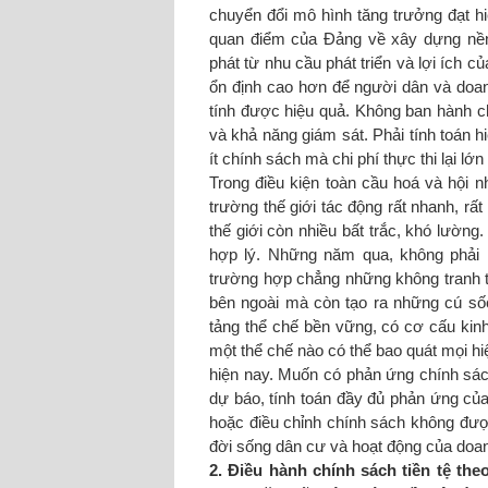
chuyển đổi mô hình tăng trưởng đạt hi
quan điểm của Đảng về xây dựng nền 
phát từ nhu cầu phát triển và lợi ích 
ổn định cao hơn để người dân và doa
tính được hiệu quả. Không ban hành 
và khả năng giám sát. Phải tính toán h
ít chính sách mà chi phí thực thi lại lớn 
Trong điều kiện toàn cầu hoá và hội n
trường thế giới tác động rất nhanh, rất
thế giới còn nhiều bất trắc, khó lường
hợp lý. Những năm qua, không phải l
trường hợp chẳng những không tranh t
bên ngoài mà còn tạo ra những cú số
tảng thể chế bền vững, có cơ cấu kinh
một thể chế nào có thể bao quát mọi hi
hiện nay. Muốn có phản ứng chính sách 
dự báo, tính toán đầy đủ phản ứng của
hoặc điều chỉnh chính sách không đượ
đời sống dân cư và hoạt động của doan
2. Điều hành chính sách tiền tệ the