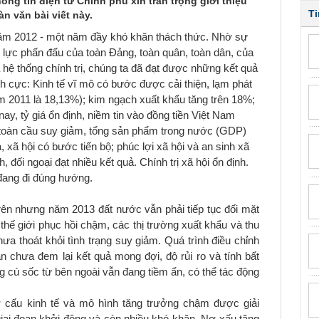
ông tin điện tử Chính phủ xin trân trọng giới thiệu
Ti
àn văn bài viết này.
m 2012 - một năm đầy khó khăn thách thức. Nhờ sự
 lực phấn đấu của toàn Đảng, toàn quân, toàn dân, của
 hệ thống chính trị, chúng ta đã đạt được những kết quả
ch cực: Kinh tế vĩ mô có bước được cải thiện, lạm phát
2011 là 18,13%); kim ngạch xuất khẩu tăng trên 18%;
nay, tỷ giá ổn định, niềm tin vào đồng tiền Việt Nam
ế toàn cầu suy giảm, tổng sản phẩm trong nước (GDP)
 xã hội có bước tiến bộ; phúc lợi xã hội và an sinh xã
đối ngoại đạt nhiều kết quả. Chính trị xã hội ổn định.
 đang đi đúng hướng.
ên nhưng năm 2013 đất nước vẫn phải tiếp tục đối mặt
 thế giới phục hồi chậm, các thị trường xuất khẩu và thu
ưa thoát khỏi tình trạng suy giảm. Quá trình điều chỉnh
n chưa đem lại kết quả mong đợi, độ rủi ro và tính bất
g cú sốc từ bên ngoài vẫn đang tiềm ẩn, có thể tác động
cấu kinh tế và mô hình tăng trưởng chậm được giải