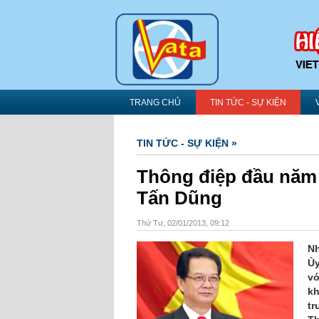
TRANG CHỦ
TIN TỨC - SỰ KIỆN
TIN TỨC - SỰ KIỆN »
Thông điệp đầu năm
Tấn Dũng
Thứ Tư, 02/01/2013, 09:12
Nh
Ủ
vơ
kh
tr