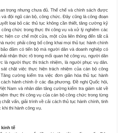
quan trọng nhưng chưa đủ. Thể chế và chính sách được
h và đội ngũ cán bộ, công chức. Đây cũng là công đoạn
uyết loại bỏ các thủ tục không cần thiết, tăng cường kỷ
 công chức trong thực thi công vụ và xử lý nghiêm các
ực hiện cơ chế một cửa, một cửa liên thông đến tất cả
à nước phải công bố công khai mọi thủ tục hành chính
ể, bảo đảm có tiến bộ mà người dân và doanh nghiệp có
hải nhận thức rõ trong mối quan hệ công vụ, người dân
c là người thực thi trách nhiệm, là người phục vụ dân
.
sát chặt việc thực hiện trách nhiệm của cán bộ công
Tăng cường kiểm tra việc đơn giản hóa thủ tục hành
i cách hành chính ở các địa phương. Đề nghị Quốc hội,
Việt Nam và nhân dân tăng cường kiểm tra giám sát về
nhiệm thực thi công vụ của cán bộ công chức trong từng
chất vấn, giải trình về cải cách thủ tục hành chính, tinh
khi thi hành công vụ.
 kinh tế