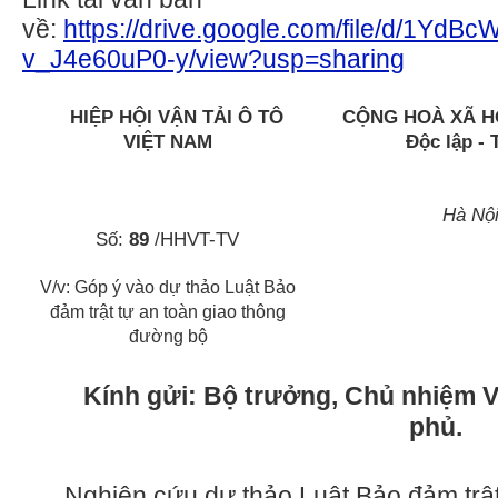
về:
https://drive.google.com/file/d/1
v_J4e60uP0-y/view?usp=sharing
HIỆP HỘI VẬN TẢI Ô TÔ
CỘNG HOÀ XÃ HỘ
VIỆT NAM
Độc lập -
Hà Nội
Số:
89
/HHVT-TV
V/v: Góp ý vào dự thảo Luật Bảo
đảm trật tự an toàn giao thông
đường bộ
Kính gửi:
Bộ trưởng, Chủ nhiệm 
phủ.
Nghiên cứu dự thảo Luật Bảo đảm trật