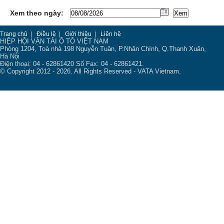
Xem theo ngày:
Trang chủ
|
Điều lệ
|
Giới thiệu
|
Liên hệ
HIỆP HỘI VẬN TẢI Ô TÔ VIỆT NAM
Phòng 1204, Toà nhà 198 Nguyễn Tuân, P.Nhân Chính, Q.Thanh Xuân,
Hà Nội
Điện thoại: 04 - 62861420 Số Fax: 04 - 62861421.
© Copyright 2012 - 2026. All Rights Reserved - VATA Vietnam.