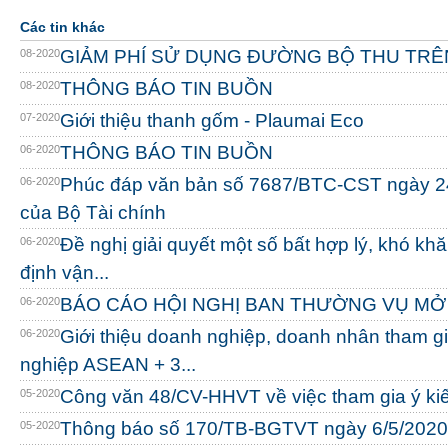
Các tin khác
GIẢM PHÍ SỬ DỤNG ĐƯỜNG BỘ THU TRÊ
08-2020
THÔNG BÁO TIN BUỒN
08-2020
Giới thiệu thanh gốm - Plaumai Eco
07-2020
THÔNG BÁO TIN BUỒN
06-2020
Phúc đáp văn bản số 7687/BTC-CST ngày 2
06-2020
của Bộ Tài chính
Đề nghị giải quyết một số bất hợp lý, khó kh
06-2020
định vận...
BÁO CÁO HỘI NGHỊ BAN THƯỜNG VỤ MỞ
06-2020
Giới thiệu doanh nghiệp, doanh nhân tham g
06-2020
nghiệp ASEAN + 3...
Công văn 48/CV-HHVT về việc tham gia ý ki
05-2020
Thông báo số 170/TB-BGTVT ngày 6/5/2020
05-2020