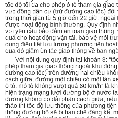
tốc độ tối đa cho phép ô tô tham gia giao
vực đông dân cư (trừ đường cao tốc) đối 
trong thời gian từ 5 giờ đến 22 giờ; ngoài t
được hoạt động bình thường. Quy định nh
với yêu cầu bảo đảm an toàn giao thông,
quả cho hoạt động vận tải, bảo vệ môi tr
dụng điều tiết lưu lượng phương tiện hoạ
qua đó giảm ùn tắc giao thông về ban ngà
Với nội dung quy định tại khoản 3: “tố
phép tham gia giao thông ngoài khu
đông 
đường cao tốc) trên đường hai chiều khô
cách giữa; đường một chiều có một làn xe 
ô tô, mô tô không vượt quá 60 km/h” là k
hiện trạng mạng lưới đường bộ ở nước ta
đường không có dải phân cách giữa, nếu
thảo thì tốc độ lưu thông của phương tiện
thống đường bộ sẽ bị hạn chế đáng kể, m