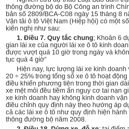
thông đường bộ do Bộ Công an trình Chí
bản số 2809/BCA-C08 ngày 15 tháng 8 n
Vận tải ô tô Việt Nam (Hiệp hội) có một số
kiến nghị như sau:
1. Điều 7. Quy tắc chung
; Khoản 6 dự
gian lái xe của người lái xe ô tô kinh doa
được vượt quá 10 giờ trong ngày và không
tục quá 4 giờ”
Hiện nay, lực lượng lái xe kinh doanh 
20
÷
25% trong tổng số xe ô tô hoạt động
điều khiển phương tiện trong thời gian dài
xe mệt mỏi đều tiềm ẩn nguy cơ tai nạn gi
xe kinh doanh hay không kinh doanh vận tả
điều chỉnh quy định này theo hướng áp d
cả các lái xe ô tô như quy định hiện hành 
thông đường bộ năm 2008.
2. Điều 18. Dừng xe, đỗ xe
; tại điểm