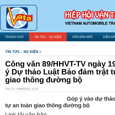
TRANG CHỦ
TIN TỨC - SỰ KIỆN
VĂN BẢN MỚI
DIỄN Đ
TIN TỨC - SỰ KIỆN »
Công văn 89/HHVT-TV ngày 19
ý Dự thảo Luật Bảo đảm trật t
giao thông đường bộ
Thứ Tư, 19/08/2020, 11:01
Góp ý vào dự thảo
tự an toàn giao thông đường bộ
Link tải văn bản