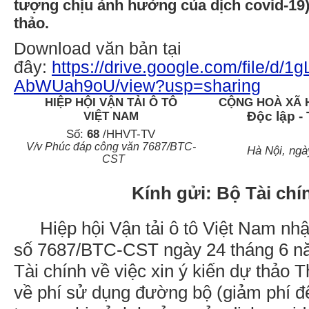
tượng chịu ảnh hưởng của dịch covid-19
thảo.
Download văn bản tại
đây:
https://drive.google.com/file/
AbWUah9oU/view?usp=sharing
HIỆP HỘI VẬN TẢI Ô TÔ
CỘNG HOÀ XÃ H
VIỆT NAM
Độc lập -
Số:
68
/HHVT-TV
V/v Phúc đáp công văn 7687/BTC-
Hà Nội, ngà
CST
Kính gửi: Bộ Tài chí
Hiệp hội Vận tải ô tô Việt Nam n
số 7687/BTC-CST ngày 24 tháng 6 n
Tài chính về việc xin ý kiến dự thảo 
về phí sử dụng đường bộ (giảm phí để