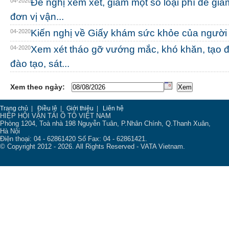
Đề nghị xem xét, giảm một số loại phí để gi
04-2020
đơn vị vận...
Kiến nghị về Giấy khám sức khỏe của người 
04-2020
Xem xét tháo gỡ vướng mắc, khó khăn, tạo đ
04-2020
đào tạo, sát...
Xem theo ngày:
Trang chủ
|
Điều lệ
|
Giới thiệu
|
Liên hệ
HIỆP HỘI VẬN TẢI Ô TÔ VIỆT NAM
Phòng 1204, Toà nhà 198 Nguyễn Tuân, P.Nhân Chính, Q.Thanh Xuân,
Hà Nội
Điện thoại: 04 - 62861420 Số Fax: 04 - 62861421.
© Copyright 2012 - 2026. All Rights Reserved - VATA Vietnam.