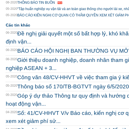
08-2020
THÔNG BÁO TIN BUỒN
05-2020
“Tập huấn nghiệp vụ vận tải và an toàn giao thông cho người lái xe, nhâ
05-2020
BÁO CÁO KIẾN NGHỊ CƠ QUAN CÓ THẨM QUYỀN XEM XÉT GIẢM PH
Các tin khác
Đề nghị giải quyết một số bất hợp lý, khó kh
06-2020
định vận...
BÁO CÁO HỘI NGHỊ BAN THƯỜNG VỤ MỞ
06-2020
Giới thiệu doanh nghiệp, doanh nhân tham g
06-2020
nghiệp ASEAN + 3...
Công văn 48/CV-HHVT về việc tham gia ý ki
05-2020
Thông báo số 170/TB-BGTVT ngày 6/5/2020
05-2020
Góp ý dự thảo Thông tư quy định và hướng d
05-2020
hoạt động vận...
Số: 41/CV-HHVT V/v Báo cáo, kiến nghị cơ 
04-2020
xem xét giảm phí sử...