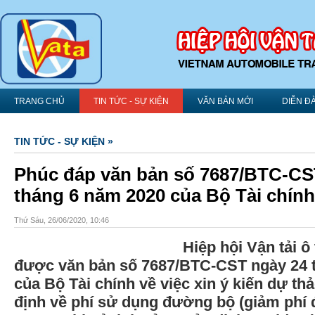
TRANG CHỦ
TIN TỨC - SỰ KIỆN
VĂN BẢN MỚI
DIỄN Đ
TIN TỨC - SỰ KIỆN »
Phúc đáp văn bản số 7687/BTC-CS
tháng 6 năm 2020 của Bộ Tài chính
Thứ Sáu, 26/06/2020, 10:46
Hiệp hội Vận tải ô
được văn bản số 7687/BTC-CST ngày 24 
của Bộ Tài chính về việc xin ý kiến dự th
định về phí sử dụng đường bộ (giảm phí đ