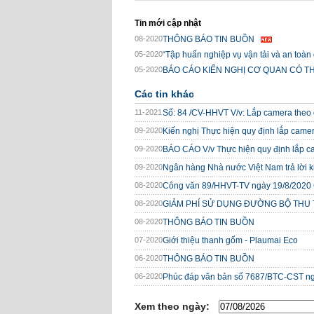
Tin mới cập nhật
08-2020
THÔNG BÁO TIN BUỒN
05-2020
“Tập huấn nghiệp vụ vận tải và an toàn 
05-2020
BÁO CÁO KIẾN NGHỊ CƠ QUAN CÓ T
Các tin khác
11-2021
Số: 84 /CV-HHVT V/v: Lắp camera theo 
09-2020
Kiến nghị Thực hiện quy định lắp camera
09-2020
BÁO CÁO V/v Thực hiện quy định lắp cam
09-2020
Ngân hàng Nhà nước Việt Nam trả lời ki
08-2020
Công văn 89/HHVT-TV ngày 19/8/2020 Gó
08-2020
GIẢM PHÍ SỬ DỤNG ĐƯỜNG BỘ THU
08-2020
THÔNG BÁO TIN BUỒN
07-2020
Giới thiệu thanh gốm - Plaumai Eco
06-2020
THÔNG BÁO TIN BUỒN
06-2020
Phúc đáp văn bản số 7687/BTC-CST ngà
Xem theo ngày: