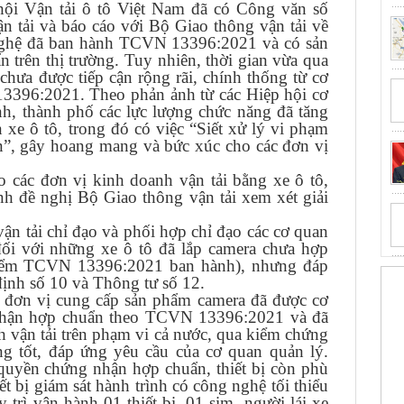
ội Vận tải ô tô Việt Nam đã có Công văn số
 tải và báo cáo với Bộ Giao thông vận tải về
nghệ đã ban hành TCVN 13396:2021 và có sản
trên thị trường. Tuy nhiên, thời gian vừa qua
chưa được tiếp cận rộng rãi, chính thống từ cơ
3396:2021. Theo phản ảnh từ các Hiệp hội cơ
ỉnh, thành phố các lực lượng chức năng đã tăng
n xe ô tô, trong đó có việc “Siết xử lý vi phạm
n”, gây hoang mang và bức xúc cho các đơn vị
 các đơn vị kinh doanh vận tải bằng xe ô tô,
nh đề nghị Bộ Giao thông vận tải xem xét giải
ận tải chỉ đạo và phối hợp chỉ đạo các cơ quan
ối với những xe ô tô đã lắp camera chưa hợp
 điểm TCVN 13396:2021 ban hành), nhưng đáp
định số 10 và Thông tư số 12.
ố đơn vị cung cấp sản phẩm camera đã được cơ
nhận hợp chuẩn theo TCVN 13396:2021 và đã
h vận tải trên phạm vi cả nước, qua kiểm chứng
ng tốt, đáp ứng yêu cầu của cơ quan quản lý.
quyền chứng nhận hợp chuẩn, thiết bị còn phù
t bị giám sát hành trình có công nghệ tối thiểu
 trì vận hành 01 thiết bị, 01 sim, người lái xe