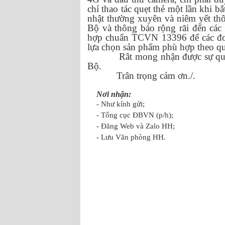
chỉ thao tác quẹt thẻ một lần khi b
nhật thường xuyên và niêm yết thôn
Bộ và thông báo rộng rãi đến các 
hợp chuẩn TCVN 13396 để các đơn
lựa chọn sản phẩm phù hợp theo qu
Rât mong nhận được sự qua
Bộ.
Trân trọng cảm ơn./.
Nơi nhận:
- Như kính gửi;
- Tổng cục ĐBVN (p/h);
- Đăng Web và 
- Lưu Văn phòng HH.