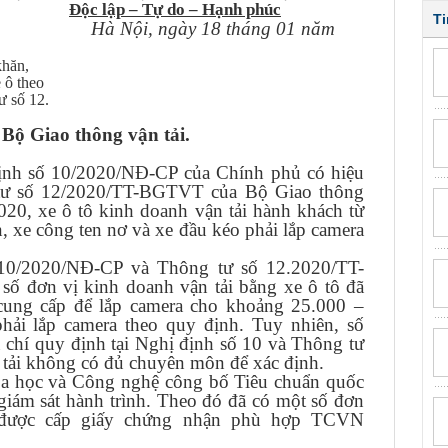
Độc lập – Tự do – Hạnh phúc
Ti
Hà Nội, ngày
18
tháng 01 năm
khăn,
 ô theo
ư số 12.
 Bộ Giao thông vận tải.
định số 10/2020/NĐ-CP của Chính phủ có hiệu
 tư số 12/2020/TT-BGTVT của Bộ Giao thông
2020, xe ô tô kinh doanh vận tải hành khách từ
ên, xe công ten nơ và xe đầu kéo phải lắp camera
 10/2020/NĐ-CP và Thông tư số 12.2020/TT-
số đơn vị kinh doanh vận tải bằng xe ô tô đã
 cung cấp để lắp camera cho khoảng 25.000 –
hải lắp camera theo quy định. Tuy nhiên, số
u chí quy định tại Nghị định số 10 và Thông tư
n tải không có đủ chuyên môn để xác định.
a học và Công nghệ công bố Tiêu chuẩn quốc
ám sát hành trình. Theo đó đã có một số đơn
m được cấp giấy chứng nhận phù hợp TCVN