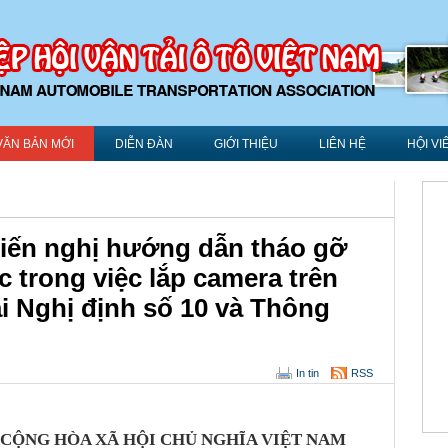
VĂN BẢN MỚI
DIỄN ĐÀN
GIỚI THIỆU
LIÊN HỆ
HỘI VI
iến nghị hướng dẫn tháo gỡ
 trong việc lắp camera trên
ại Nghị định số 10 và Thông
In tin
RSS
CỘNG HÒA XÃ HỘI CHỦ NGHĨA VIỆT NAM