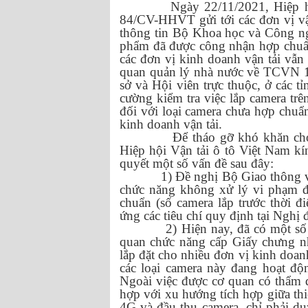
Ngày 22/11/2021, Hiệp h
84/CV-HHVT gửi tới các đơn vị vận
thông tin Bộ Khoa học và Công 
phẩm đã được công nhận hợp chuẩn 
các đơn vị kinh doanh vận tải vẫn 
quan quản lý nhà nước về TCVN 1
sở và Hội viên trực thuộc, ở các t
cường kiểm tra việc lắp camera trê
đối với loại camera chưa hợp chuẩ
kinh doanh vận tải.
Để tháo gỡ khó khăn cho
Hiệp hội Vận tải ô tô Việt Nam kí
quyết một số vấn đề sau đây:
1) Đề nghị Bộ Giao thông v
chức năng không xử lý vi phạm đ
chuẩn (số camera lắp trước thời
ứng các tiêu chí quy định tại Nghị 
2) Hiện nay, đã có một s
quan chức năng cấp Giấy chưng 
lắp đặt cho nhiều đơn vị kinh doan
các loại camera này đang hoạt độ
Ngoài việc được cơ quan có thẩm 
hợp với xu hướng tích hợp giữa thiế
4G và đầu thu camera, chỉ phải duy