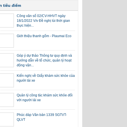
n tiêu điểm
Công văn số 02/CV-HHVT ngày
18/1/2022 V/v Đề nghị lùi thời gian
thực hiện...
Giới thiệu thanh gốm - Plaumai Eco
Góp ý dự thảo Thông tư quy định và
hướng dẫn về tổ chức, quản lý hoạt
động vận...
Kiến nghị về Giấy khám sức khỏe của
người lái xe
Quản lý công tác khám sức khỏe đối
với người lái xe
Phúc đáp Văn bản 1339 SGTVT-
QLVT