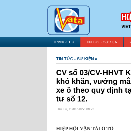
TRANG CHỦ
TIN TỨC - SỰ KIỆN
TIN TỨC - SỰ KIỆN »
CV số 03/CV-HHVT K
khó khăn, vướng mắc
xe ô theo quy định t
tư số 12.
Thứ Tư, 19/01/2022, 08:23
HIỆP HỘI VẬN TẢI Ô TÔ