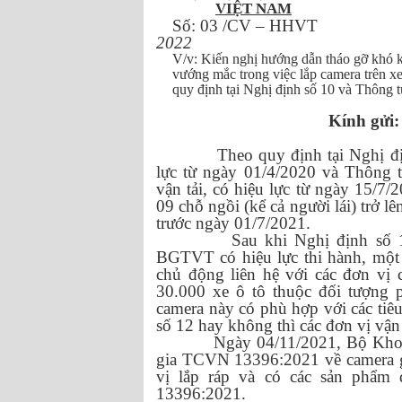
VIỆT NAM
Số:
03
/CV – HHVT
2022
V
/v
:
Kiến nghị hướng dẫn tháo gỡ khó 
vướng mắc trong việc lắp camera trên xe
quy định tại Nghị định số 10 và Thông t
Kính gửi:
Theo quy định tại Nghị 
lực từ ngày 01/4/2020 và Thông
vận tải, có hiệu lực từ ngày 15/7/
09 chỗ ngồi (kể cả người lái) trở l
trước ngày 01/7/2021.
Sau khi Nghị định số
BGTVT có hiệu lực thi hành, một 
chủ động liên hệ với các đơn vị
30.000 xe ô tô thuộc đối tượng p
camera này có phù hợp với các tiê
số 12 hay không thì các đơn vị vậ
Ngày 04/11/2021, Bộ Kho
gia TCVN 13396:2021 về camera gi
vị lắp ráp và có các sản phẩ
13396:2021.