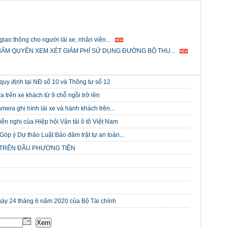
giao thông cho người lái xe, nhân viên...
HẨM QUYỀN XEM XÉT GIẢM PHÍ SỬ DỤNG ĐƯỜNG BỘ THU...
quy định tại NĐ số 10 và Thông tư số 12
 trên xe khách từ 9 chỗ ngồi trở lên
era ghi hình lái xe và hành khách trên...
ến nghị của Hiệp hội Vận tải ô tô Việt Nam
p ý Dự thảo Luật Bảo đảm trật tự an toàn...
 TRÊN ĐẦU PHƯƠNG TIỆN
y 24 tháng 6 năm 2020 của Bộ Tài chính